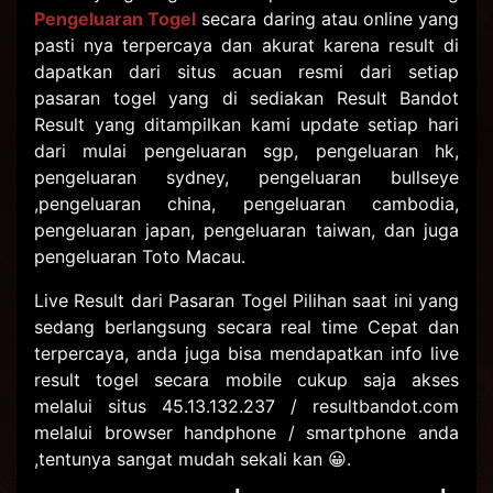
Pengeluaran Togel
secara daring atau online yang
pasti nya terpercaya dan akurat karena result di
dapatkan dari situs acuan resmi dari setiap
pasaran togel yang di sediakan Result Bandot
Result yang ditampilkan kami update setiap hari
dari mulai pengeluaran sgp, pengeluaran hk,
pengeluaran sydney, pengeluaran bullseye
,pengeluaran china, pengeluaran cambodia,
pengeluaran japan, pengeluaran taiwan, dan juga
pengeluaran Toto Macau.
Live Result dari Pasaran Togel Pilihan saat ini yang
sedang berlangsung secara real time Cepat dan
terpercaya, anda juga bisa mendapatkan info live
result togel secara mobile cukup saja akses
melalui situs 45.13.132.237 / resultbandot.com
melalui browser handphone / smartphone anda
,tentunya sangat mudah sekali kan 😀.