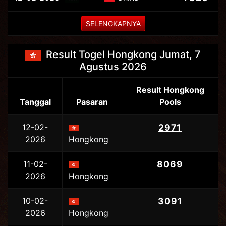
SELENGKAPNYA
Result Togel Hongkong Jumat, 7
Agustus 2026
Result Hongkong
Tanggal
Pasaran
Pools
12-02-
2971
2026
Hongkong
11-02-
8069
2026
Hongkong
10-02-
3091
2026
Hongkong