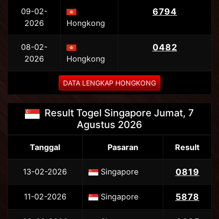
09-02-
6794
2026
Hongkong
08-02-
0482
2026
Hongkong
DATA LENGKAP HONGKONG
Result Togel Singapore Jumat, 7
Agustus 2026
Tanggal
Pasaran
Result
13-02-2026
Singapore
0819
11-02-2026
Singapore
5878