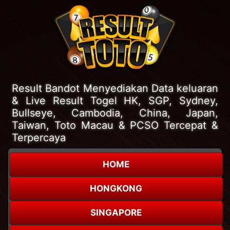
Result Bandot Menyediakan Data keluaran
& Live Result Togel HK, SGP, Sydney,
Bullseye, Cambodia, China, Japan,
Taiwan, Toto Macau & PCSO Tercepat &
Terpercaya
HOME
HONGKONG
SINGAPORE