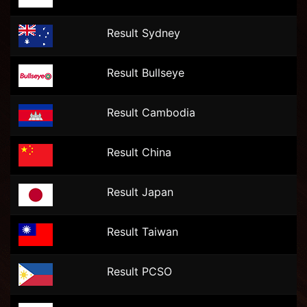
Result Sydney
Result Bullseye
Result Cambodia
Result China
Result Japan
Result Taiwan
Result PCSO