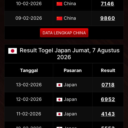
10-02-2026
China
7146
09-02-2026
China
9860
DATA LENGKAP CHINA
Result Togel Japan Jumat, 7 Agustus
2026
Tanggal
Pasaran
Result
13-02-2026
Japan
0718
12-02-2026
Japan
6952
11-02-2026
Japan
4143