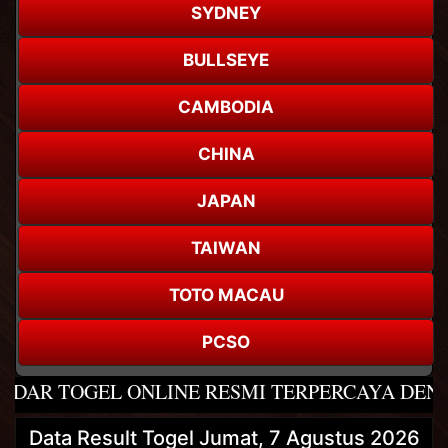
SYDNEY
BULLSEYE
CAMBODIA
CHINA
JAPAN
TAIWAN
TOTO MACAU
PCSO
R TOGEL ONLINE RESMI TERPERCAYA DENGAN
Data Result Togel Jumat, 7 Agustus 2026